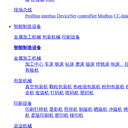
现场总线
Profibus
interbus
DeviceNet
controlNet
Modbus
CC-lin
智能制造设备
金属加工机械
包装机械
印刷设备
智能制造设备
金属加工机械
加工中心
车床
铣床
钻床
磨床
锯床
镗铣床
刨床、
剪板机
包装机械
真空包装机
颗粒包装机
热收缩包装机
粉剂包装机
盒机
套袋机
打码机
喷码机
塑封机
印刷设备
印刷打样机
显影机
照排机
制版机
晒版机
冲版机
烤
机
柔版印刷机
胶印机
移印机
农业机械