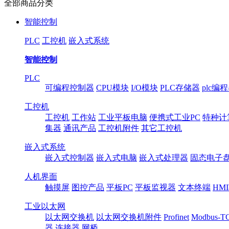
全部商品分类
智能控制
PLC
工控机
嵌入式系统
智能控制
PLC
可编程控制器
CPU模块
I/O模块
PLC存储器
plc编
工控机
工控机
工作站
工业平板电脑
便携式工业PC
特种计
集器
通讯产品
工控机附件
其它工控机
嵌入式系统
嵌入式控制器
嵌入式电脑
嵌入式处理器
固态电子
人机界面
触摸屏
图控产品
平板PC
平板监视器
文本终端
HM
工业以太网
以太网交换机
以太网交换机附件
Profinet
Modbus-T
器
连接器
网桥