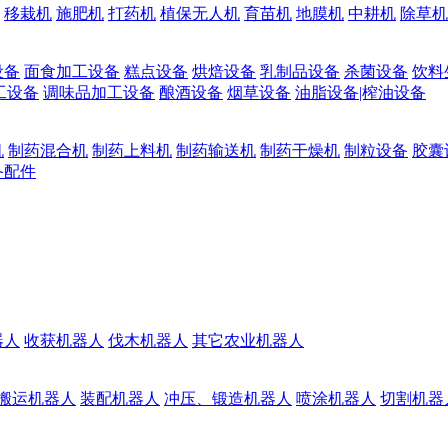
移栽机
施肥机
打药机
植保无人机
育苗机
地膜机
中耕机
除草机
设备
面食加工设备
糕点设备
烘焙设备
乳制品设备
杀菌设备
饮料
工设备
调味品加工设备
酿酒设备
烟草设备
油脂设备|榨油设备
机
制药混合机
制药上料机
制药输送机
制药干燥机
制粒设备
胶囊
备配件
器人
收获机器人
伐木机器人
其它农业机器人
搬运机器人
装配机器人
冲压、锻造机器人
喷涂机器人
切割机器