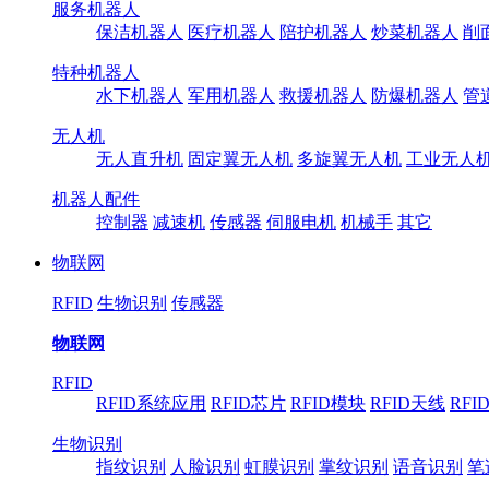
服务机器人
保洁机器人
医疗机器人
陪护机器人
炒菜机器人
削
特种机器人
水下机器人
军用机器人
救援机器人
防爆机器人
管
无人机
无人直升机
固定翼无人机
多旋翼无人机
工业无人
机器人配件
控制器
减速机
传感器
伺服电机
机械手
其它
物联网
RFID
生物识别
传感器
物联网
RFID
RFID系统应用
RFID芯片
RFID模块
RFID天线
RFI
生物识别
指纹识别
人脸识别
虹膜识别
掌纹识别
语音识别
笔