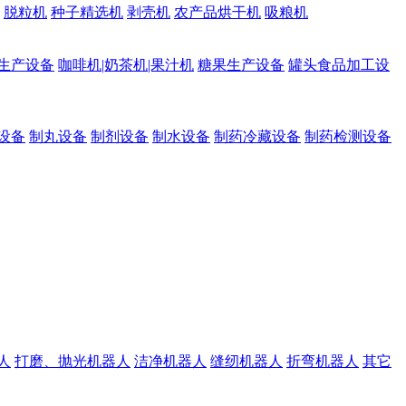
脱粒机
种子精选机
剥壳机
农产品烘干机
吸粮机
生产设备
咖啡机|奶茶机|果汁机
糖果生产设备
罐头食品加工设
设备
制丸设备
制剂设备
制水设备
制药冷藏设备
制药检测设备
人
打磨、抛光机器人
洁净机器人
缝纫机器人
折弯机器人
其它