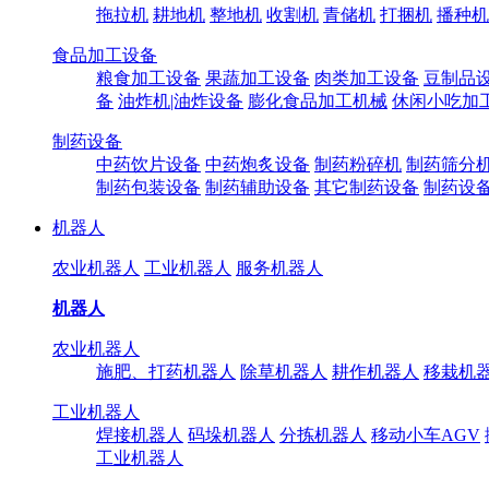
拖拉机
耕地机
整地机
收割机
青储机
打捆机
播种机
食品加工设备
粮食加工设备
果蔬加工设备
肉类加工设备
豆制品
备
油炸机|油炸设备
膨化食品加工机械
休闲小吃加
制药设备
中药饮片设备
中药炮炙设备
制药粉碎机
制药筛分
制药包装设备
制药辅助设备
其它制药设备
制药设
机器人
农业机器人
工业机器人
服务机器人
机器人
农业机器人
施肥、打药机器人
除草机器人
耕作机器人
移栽机
工业机器人
焊接机器人
码垛机器人
分拣机器人
移动小车AGV
工业机器人