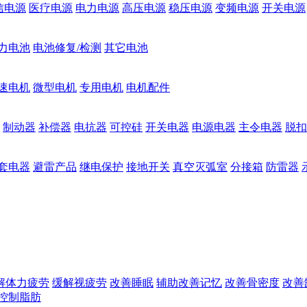
信电源
医疗电源
电力电源
高压电源
稳压电源
变频电源
开关电源
力电池
电池修复/检测
其它电池
速电机
微型电机
专用电机
电机配件
制动器
补偿器
电抗器
可控硅
开关电器
电源电器
主令电器
脱扣
套电器
避雷产品
继电保护
接地开关
真空灭弧室
分接箱
防雷器
解体力疲劳
缓解视疲劳
改善睡眠
辅助改善记忆
改善骨密度
改善
控制脂肪