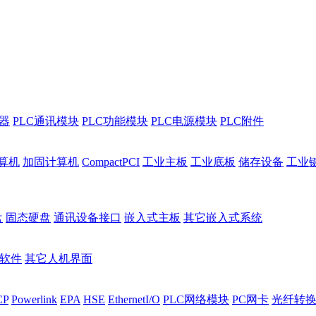
程器
PLC通讯模块
PLC功能模块
PLC电源模块
PLC附件
算机
加固计算机
CompactPCI
工业主板
工业底板
储存设备
工业
盘
固态硬盘
通讯设备接口
嵌入式主板
其它嵌入式系统
I软件
其它人机界面
CP
Powerlink
EPA
HSE
EthernetI/O
PLC网络模块
PC网卡
光纤转