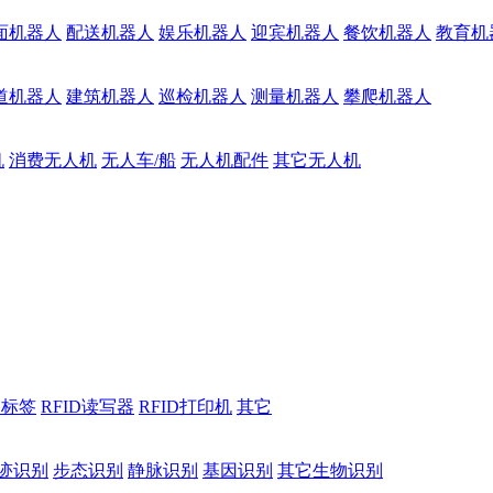
面机器人
配送机器人
娱乐机器人
迎宾机器人
餐饮机器人
教育机
道机器人
建筑机器人
巡检机器人
测量机器人
攀爬机器人
机
消费无人机
无人车/船
无人机配件
其它无人机
D标签
RFID读写器
RFID打印机
其它
迹识别
步态识别
静脉识别
基因识别
其它生物识别