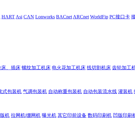
k
HART
Asi
CAN
Lonworks
BACnet
ARCnet
WorldFip
PC接口卡
拉床、插床
螺纹加工机床
电火花加工机床
线切割机床
齿轮加工
枕式包装机
气调包装机
自动称重包装机
自动包装流水线
灌装机
版机
拉网机|绷网机
曝光机
其它印前设备
数码印刷机
凹版印刷