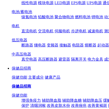
线性电源
模块电源
LED电源
EPS电源
UPS电源
通
电池/蓄电池
镍氢电池
铅酸电池
聚合物电池
燃料电池
锂电池
动
电机
直流电机
交流电机
伺服电机
步进电机
减速电机
测
低压电器
断路器
继电器
变频器
接触器
电阻器
熔断器
起动器
中高压电器
真空电器
高压断路器
避雷器
隔离开关
电力金具
成
保健品招商
保健功能
主要成分
健康产品
保健品招商
保健功能
增强免疫力
辅助降血脂
辅助降血糖
辅助降血压
缓
保护
清咽润喉
改善皮肤水份
改善痤疮
改善黄褐斑