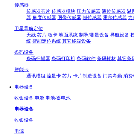
传感器
传感器芯片
传感器模块
压力传感器
液位传感器
温
器
角度传感器
图像传感器
磁传感器
霍尔传感器
力
卫星导航定位
天线
芯片
板卡
地面系统
制导/测量设备
导航设备
统
智能定位系统
其它终端设备
条码设备
条码扫描器
条码打印机
条码软件
条码耗材
其它条
智能卡
通讯模组
流量卡
芯片
卡片制造设备
门禁考勤
消费
电器设备
收银设备
电源
电池/蓄电池
电器设备
收银设备
电源