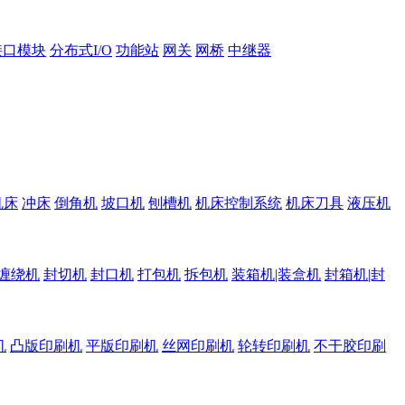
接口模块
分布式I/O
功能站
网关
网桥
中继器
机床
冲床
倒角机
坡口机
刨槽机
机床控制系统
机床刀具
液压机
缠绕机
封切机
封口机
打包机
拆包机
装箱机|装盒机
封箱机|封
机
凸版印刷机
平版印刷机
丝网印刷机
轮转印刷机
不干胶印刷