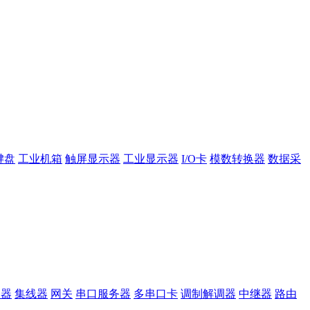
键盘
工业机箱
触屏显示器
工业显示器
I/O卡
模数转换器
数据采
换器
集线器
网关
串口服务器
多串口卡
调制解调器
中继器
路由