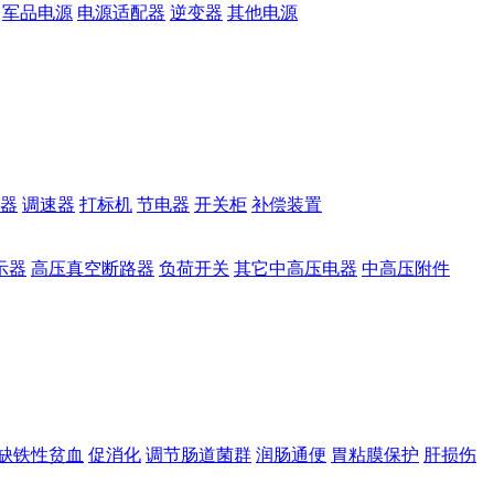
军品电源
电源适配器
逆变器
其他电源
器
调速器
打标机
节电器
开关柜
补偿装置
示器
高压真空断路器
负荷开关
其它中高压电器
中高压附件
缺铁性贫血
促消化
调节肠道菌群
润肠通便
胃粘膜保护
肝损伤