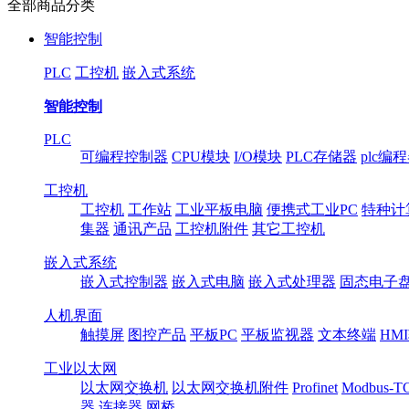
全部商品分类
智能控制
PLC
工控机
嵌入式系统
智能控制
PLC
可编程控制器
CPU模块
I/O模块
PLC存储器
plc编
工控机
工控机
工作站
工业平板电脑
便携式工业PC
特种计
集器
通讯产品
工控机附件
其它工控机
嵌入式系统
嵌入式控制器
嵌入式电脑
嵌入式处理器
固态电子
人机界面
触摸屏
图控产品
平板PC
平板监视器
文本终端
HM
工业以太网
以太网交换机
以太网交换机附件
Profinet
Modbus-T
器
连接器
网桥