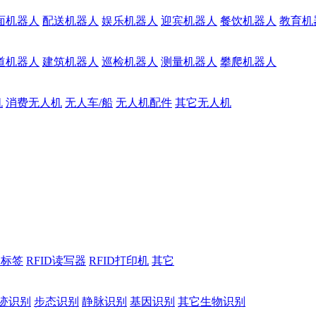
面机器人
配送机器人
娱乐机器人
迎宾机器人
餐饮机器人
教育机
道机器人
建筑机器人
巡检机器人
测量机器人
攀爬机器人
机
消费无人机
无人车/船
无人机配件
其它无人机
D标签
RFID读写器
RFID打印机
其它
迹识别
步态识别
静脉识别
基因识别
其它生物识别