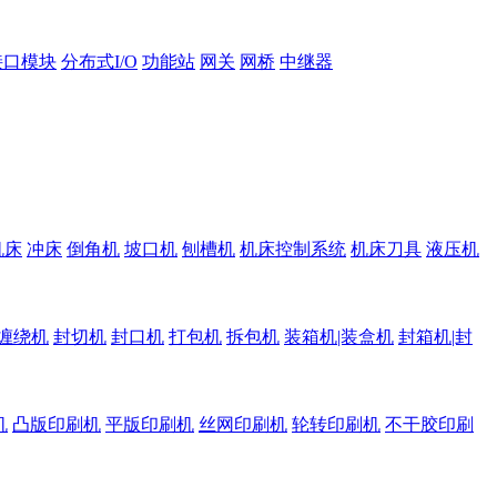
接口模块
分布式I/O
功能站
网关
网桥
中继器
机床
冲床
倒角机
坡口机
刨槽机
机床控制系统
机床刀具
液压机
缠绕机
封切机
封口机
打包机
拆包机
装箱机|装盒机
封箱机|封
机
凸版印刷机
平版印刷机
丝网印刷机
轮转印刷机
不干胶印刷