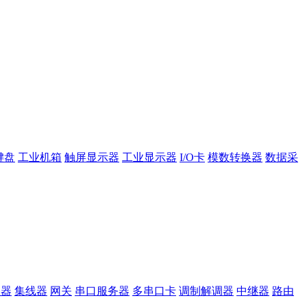
键盘
工业机箱
触屏显示器
工业显示器
I/O卡
模数转换器
数据采
换器
集线器
网关
串口服务器
多串口卡
调制解调器
中继器
路由