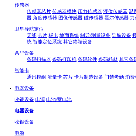
传感器
传感器芯片
传感器模块
压力传感器
液位传感器
温
器
角度传感器
图像传感器
磁传感器
霍尔传感器
力
卫星导航定位
天线
芯片
板卡
地面系统
制导/测量设备
导航设备
统
智能定位系统
其它终端设备
条码设备
条码扫描器
条码打印机
条码软件
条码耗材
其它条
智能卡
通讯模组
流量卡
芯片
卡片制造设备
门禁考勤
消费
电器设备
收银设备
电源
电池/蓄电池
电器设备
收银设备
电源