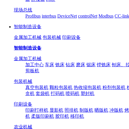
现场总线
Profibus
interbus
DeviceNet
controlNet
Modbus
CC-lin
智能制造设备
金属加工机械
包装机械
印刷设备
智能制造设备
金属加工机械
加工中心
车床
铣床
钻床
磨床
锯床
镗铣床
刨床、
剪板机
包装机械
真空包装机
颗粒包装机
热收缩包装机
粉剂包装机
盒机
套袋机
打码机
喷码机
塑封机
印刷设备
印刷打样机
显影机
照排机
制版机
晒版机
冲版机
烤
机
柔版印刷机
胶印机
移印机
农业机械