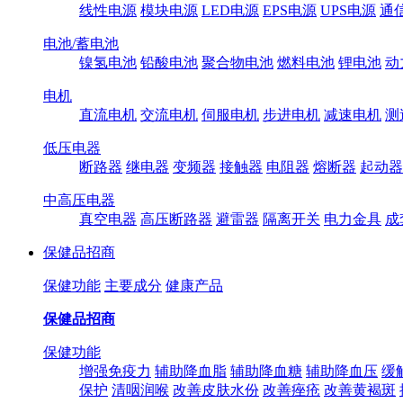
线性电源
模块电源
LED电源
EPS电源
UPS电源
通
电池/蓄电池
镍氢电池
铅酸电池
聚合物电池
燃料电池
锂电池
动
电机
直流电机
交流电机
伺服电机
步进电机
减速电机
测
低压电器
断路器
继电器
变频器
接触器
电阻器
熔断器
起动器
中高压电器
真空电器
高压断路器
避雷器
隔离开关
电力金具
成
保健品招商
保健功能
主要成分
健康产品
保健品招商
保健功能
增强免疫力
辅助降血脂
辅助降血糖
辅助降血压
缓
保护
清咽润喉
改善皮肤水份
改善痤疮
改善黄褐斑