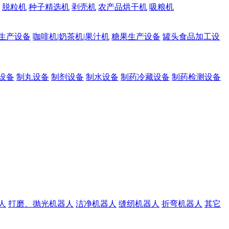
脱粒机
种子精选机
剥壳机
农产品烘干机
吸粮机
生产设备
咖啡机|奶茶机|果汁机
糖果生产设备
罐头食品加工设
设备
制丸设备
制剂设备
制水设备
制药冷藏设备
制药检测设备
人
打磨、抛光机器人
洁净机器人
缝纫机器人
折弯机器人
其它