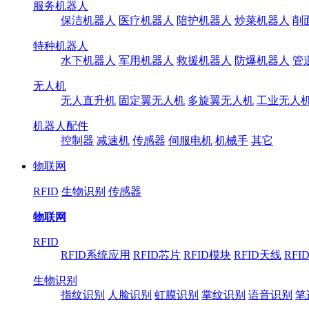
服务机器人
保洁机器人
医疗机器人
陪护机器人
炒菜机器人
削
特种机器人
水下机器人
军用机器人
救援机器人
防爆机器人
管
无人机
无人直升机
固定翼无人机
多旋翼无人机
工业无人
机器人配件
控制器
减速机
传感器
伺服电机
机械手
其它
物联网
RFID
生物识别
传感器
物联网
RFID
RFID系统应用
RFID芯片
RFID模块
RFID天线
RFI
生物识别
指纹识别
人脸识别
虹膜识别
掌纹识别
语音识别
笔