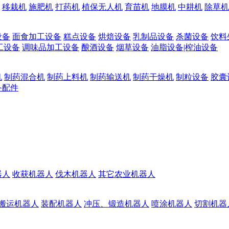
移栽机
施肥机
打药机
植保无人机
育苗机
地膜机
中耕机
除草机
设备
面食加工设备
糕点设备
烘焙设备
乳制品设备
杀菌设备
饮料
工设备
调味品加工设备
酿酒设备
烟草设备
油脂设备|榨油设备
机
制药混合机
制药上料机
制药输送机
制药干燥机
制粒设备
胶囊
备配件
器人
收获机器人
伐木机器人
其它农业机器人
搬运机器人
装配机器人
冲压、锻造机器人
喷涂机器人
切割机器