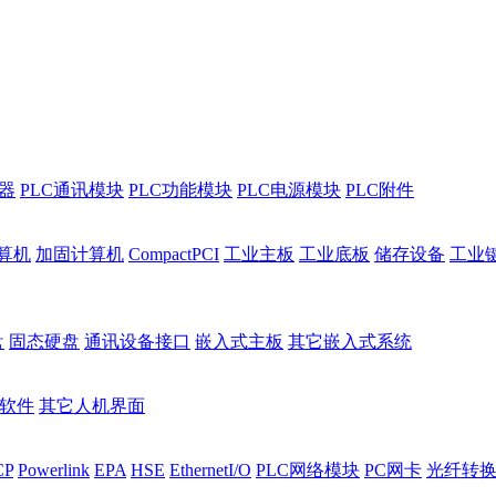
程器
PLC通讯模块
PLC功能模块
PLC电源模块
PLC附件
算机
加固计算机
CompactPCI
工业主板
工业底板
储存设备
工业
盘
固态硬盘
通讯设备接口
嵌入式主板
其它嵌入式系统
I软件
其它人机界面
CP
Powerlink
EPA
HSE
EthernetI/O
PLC网络模块
PC网卡
光纤转