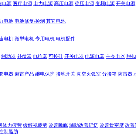
信电源
医疗电源
电力电源
高压电源
稳压电源
变频电源
开关电源
力电池
电池修复/检测
其它电池
速电机
微型电机
专用电机
电机配件
制动器
补偿器
电抗器
可控硅
开关电器
电源电器
主令电器
脱扣
套电器
避雷产品
继电保护
接地开关
真空灭弧室
分接箱
防雷器
解体力疲劳
缓解视疲劳
改善睡眠
辅助改善记忆
改善骨密度
改善
控制脂肪