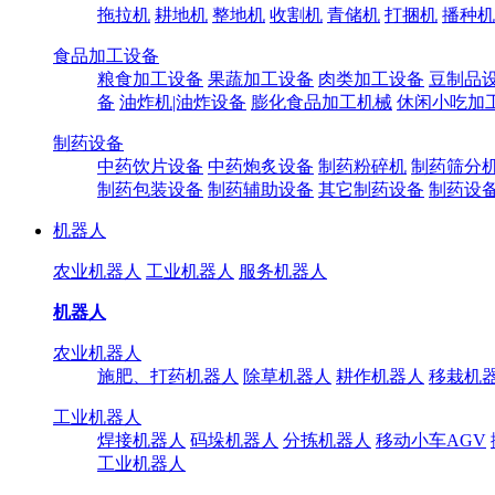
拖拉机
耕地机
整地机
收割机
青储机
打捆机
播种机
食品加工设备
粮食加工设备
果蔬加工设备
肉类加工设备
豆制品
备
油炸机|油炸设备
膨化食品加工机械
休闲小吃加
制药设备
中药饮片设备
中药炮炙设备
制药粉碎机
制药筛分
制药包装设备
制药辅助设备
其它制药设备
制药设
机器人
农业机器人
工业机器人
服务机器人
机器人
农业机器人
施肥、打药机器人
除草机器人
耕作机器人
移栽机
工业机器人
焊接机器人
码垛机器人
分拣机器人
移动小车AGV
工业机器人