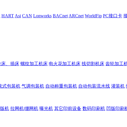
k
HART
Asi
CAN
Lonworks
BACnet
ARCnet
WorldFip
PC接口卡
拉床、插床
螺纹加工机床
电火花加工机床
线切割机床
齿轮加工
枕式包装机
气调包装机
自动称重包装机
自动包装流水线
灌装机
版机
拉网机|绷网机
曝光机
其它印前设备
数码印刷机
凹版印刷