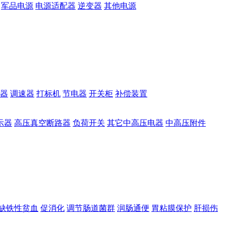
军品电源
电源适配器
逆变器
其他电源
器
调速器
打标机
节电器
开关柜
补偿装置
示器
高压真空断路器
负荷开关
其它中高压电器
中高压附件
缺铁性贫血
促消化
调节肠道菌群
润肠通便
胃粘膜保护
肝损伤