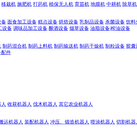
移栽机
施肥机
打药机
植保无人机
育苗机
地膜机
中耕机
除草机
设备
面食加工设备
糕点设备
烘焙设备
乳制品设备
杀菌设备
饮料
工设备
调味品加工设备
酿酒设备
烟草设备
油脂设备|榨油设备
机
制药混合机
制药上料机
制药输送机
制药干燥机
制粒设备
胶囊
备配件
器人
收获机器人
伐木机器人
其它农业机器人
搬运机器人
装配机器人
冲压、锻造机器人
喷涂机器人
切割机器