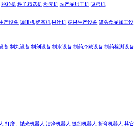
脱粒机
种子精选机
剥壳机
农产品烘干机
吸粮机
生产设备
咖啡机|奶茶机|果汁机
糖果生产设备
罐头食品加工设
设备
制丸设备
制剂设备
制水设备
制药冷藏设备
制药检测设备
人
打磨、抛光机器人
洁净机器人
缝纫机器人
折弯机器人
其它