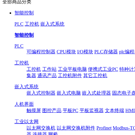
全部商品分类
智能控制
PLC
工控机
嵌入式系统
智能控制
PLC
可编程控制器
CPU模块
I/O模块
PLC存储器
plc编
工控机
工控机
工作站
工业平板电脑
便携式工业PC
特种计
集器
通讯产品
工控机附件
其它工控机
嵌入式系统
嵌入式控制器
嵌入式电脑
嵌入式处理器
固态电子
人机界面
触摸屏
图控产品
平板PC
平板监视器
文本终端
HM
工业以太网
以太网交换机
以太网交换机附件
Profinet
Modbus-T
器
连接器
网桥