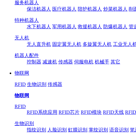
服务机器人
保洁机器人
医疗机器人
陪护机器人
炒菜机器人
削
特种机器人
水下机器人
军用机器人
救援机器人
防爆机器人
管
无人机
无人直升机
固定翼无人机
多旋翼无人机
工业无人
机器人配件
控制器
减速机
传感器
伺服电机
机械手
其它
物联网
RFID
生物识别
传感器
物联网
RFID
RFID系统应用
RFID芯片
RFID模块
RFID天线
RFI
生物识别
指纹识别
人脸识别
虹膜识别
掌纹识别
语音识别
笔