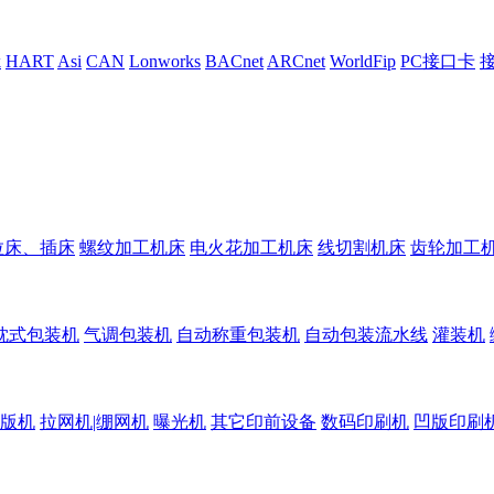
k
HART
Asi
CAN
Lonworks
BACnet
ARCnet
WorldFip
PC接口卡
拉床、插床
螺纹加工机床
电火花加工机床
线切割机床
齿轮加工
枕式包装机
气调包装机
自动称重包装机
自动包装流水线
灌装机
版机
拉网机|绷网机
曝光机
其它印前设备
数码印刷机
凹版印刷