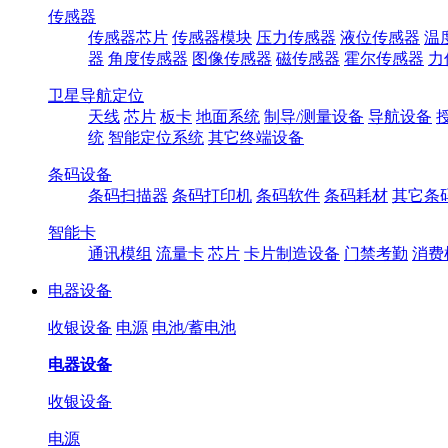
传感器
传感器芯片
传感器模块
压力传感器
液位传感器
温
器
角度传感器
图像传感器
磁传感器
霍尔传感器
力
卫星导航定位
天线
芯片
板卡
地面系统
制导/测量设备
导航设备
统
智能定位系统
其它终端设备
条码设备
条码扫描器
条码打印机
条码软件
条码耗材
其它条
智能卡
通讯模组
流量卡
芯片
卡片制造设备
门禁考勤
消费
电器设备
收银设备
电源
电池/蓄电池
电器设备
收银设备
电源