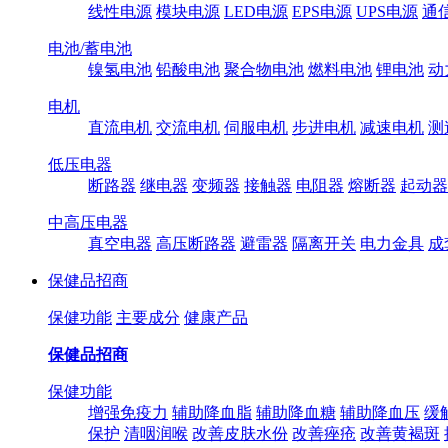
线性电源
模块电源
LED电源
EPS电源
UPS电源
通
电池/蓄电池
镍氢电池
铅酸电池
聚合物电池
燃料电池
锂电池
动
电机
直流电机
交流电机
伺服电机
步进电机
减速电机
测
低压电器
断路器
继电器
变频器
接触器
电阻器
熔断器
起动器
中高压电器
真空电器
高压断路器
避雷器
隔离开关
电力金具
成
保健品招商
保健功能
主要成分
健康产品
保健品招商
保健功能
增强免疫力
辅助降血脂
辅助降血糖
辅助降血压
缓
保护
清咽润喉
改善皮肤水份
改善痤疮
改善黄褐斑