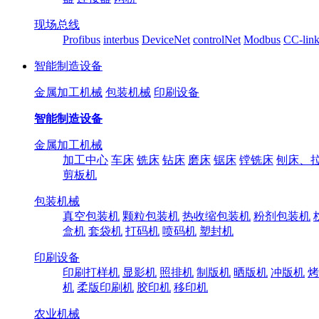
现场总线
Profibus
interbus
DeviceNet
controlNet
Modbus
CC-lin
智能制造设备
金属加工机械
包装机械
印刷设备
智能制造设备
金属加工机械
加工中心
车床
铣床
钻床
磨床
锯床
镗铣床
刨床、
剪板机
包装机械
真空包装机
颗粒包装机
热收缩包装机
粉剂包装机
盒机
套袋机
打码机
喷码机
塑封机
印刷设备
印刷打样机
显影机
照排机
制版机
晒版机
冲版机
烤
机
柔版印刷机
胶印机
移印机
农业机械