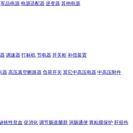
军品电源
电源适配器
逆变器
其他电源
器
调速器
打标机
节电器
开关柜
补偿装置
示器
高压真空断路器
负荷开关
其它中高压电器
中高压附件
缺铁性贫血
促消化
调节肠道菌群
润肠通便
胃粘膜保护
肝损伤