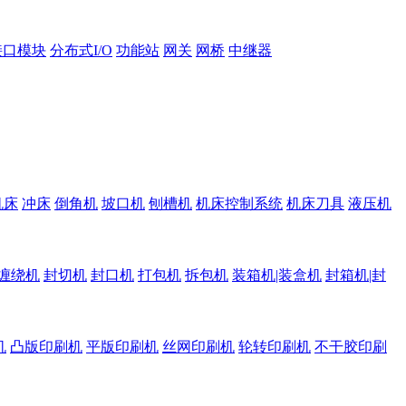
接口模块
分布式I/O
功能站
网关
网桥
中继器
机床
冲床
倒角机
坡口机
刨槽机
机床控制系统
机床刀具
液压机
缠绕机
封切机
封口机
打包机
拆包机
装箱机|装盒机
封箱机|封
机
凸版印刷机
平版印刷机
丝网印刷机
轮转印刷机
不干胶印刷