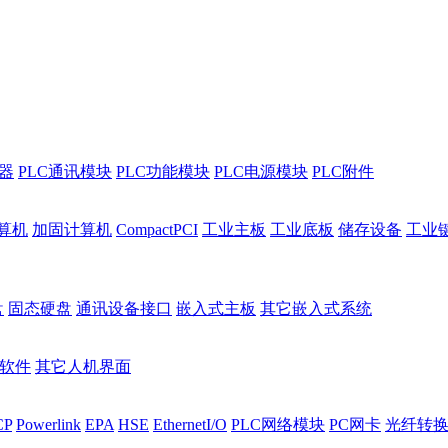
程器
PLC通讯模块
PLC功能模块
PLC电源模块
PLC附件
算机
加固计算机
CompactPCI
工业主板
工业底板
储存设备
工业
盘
固态硬盘
通讯设备接口
嵌入式主板
其它嵌入式系统
I软件
其它人机界面
CP
Powerlink
EPA
HSE
EthernetI/O
PLC网络模块
PC网卡
光纤转