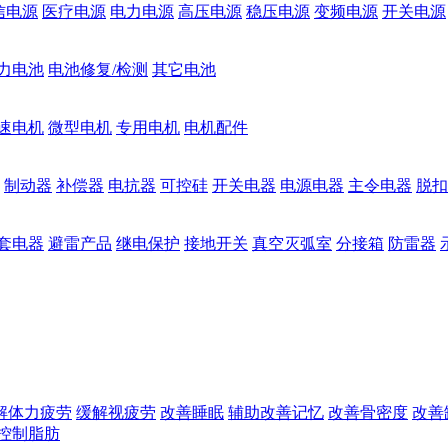
信电源
医疗电源
电力电源
高压电源
稳压电源
变频电源
开关电源
力电池
电池修复/检测
其它电池
速电机
微型电机
专用电机
电机配件
制动器
补偿器
电抗器
可控硅
开关电器
电源电器
主令电器
脱扣
套电器
避雷产品
继电保护
接地开关
真空灭弧室
分接箱
防雷器
解体力疲劳
缓解视疲劳
改善睡眠
辅助改善记忆
改善骨密度
改善
控制脂肪