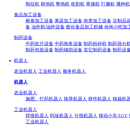
拖拉机
耕地机
整地机
收割机
青储机
打捆机
播种机
食品加工设备
粮食加工设备
果蔬加工设备
肉类加工设备
豆制品
备
油炸机|油炸设备
膨化食品加工机械
休闲小吃加
制药设备
中药饮片设备
中药炮炙设备
制药粉碎机
制药筛分
制药包装设备
制药辅助设备
其它制药设备
制药设
机器人
农业机器人
工业机器人
服务机器人
机器人
农业机器人
施肥、打药机器人
除草机器人
耕作机器人
移栽机
工业机器人
焊接机器人
码垛机器人
分拣机器人
移动小车AGV
工业机器人