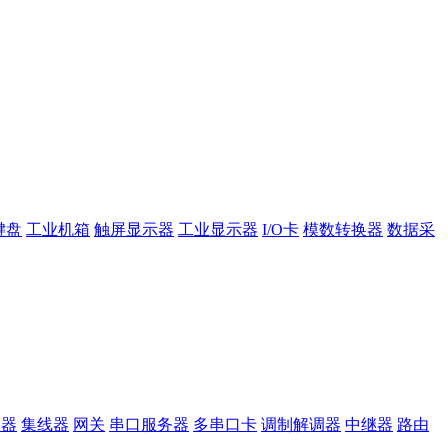
键盘
工业机箱
触屏显示器
工业显示器
I/O卡
模数转换器
数据采
换器
集线器
网关
串口服务器
多串口卡
调制解调器
中继器
路由