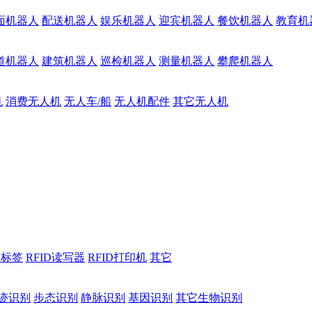
面机器人
配送机器人
娱乐机器人
迎宾机器人
餐饮机器人
教育机
道机器人
建筑机器人
巡检机器人
测量机器人
攀爬机器人
机
消费无人机
无人车/船
无人机配件
其它无人机
D标签
RFID读写器
RFID打印机
其它
迹识别
步态识别
静脉识别
基因识别
其它生物识别