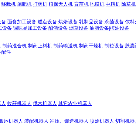
移栽机
施肥机
打药机
植保无人机
育苗机
地膜机
中耕机
除草机
设备
面食加工设备
糕点设备
烘焙设备
乳制品设备
杀菌设备
饮料
工设备
调味品加工设备
酿酒设备
烟草设备
油脂设备|榨油设备
机
制药混合机
制药上料机
制药输送机
制药干燥机
制粒设备
胶囊
备配件
器人
收获机器人
伐木机器人
其它农业机器人
搬运机器人
装配机器人
冲压、锻造机器人
喷涂机器人
切割机器