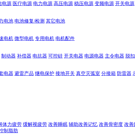
信电源
医疗电源
电力电源
高压电源
稳压电源
变频电源
开关电源
力电池
电池修复/检测
其它电池
速电机
微型电机
专用电机
电机配件
制动器
补偿器
电抗器
可控硅
开关电器
电源电器
主令电器
脱扣
套电器
避雷产品
继电保护
接地开关
真空灭弧室
分接箱
防雷器
解体力疲劳
缓解视疲劳
改善睡眠
辅助改善记忆
改善骨密度
改善
控制脂肪