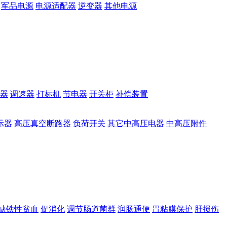
军品电源
电源适配器
逆变器
其他电源
器
调速器
打标机
节电器
开关柜
补偿装置
示器
高压真空断路器
负荷开关
其它中高压电器
中高压附件
缺铁性贫血
促消化
调节肠道菌群
润肠通便
胃粘膜保护
肝损伤