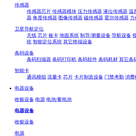
传感器
传感器芯片
传感器模块
压力传感器
液位传感器
温
器
角度传感器
图像传感器
磁传感器
霍尔传感器
力
卫星导航定位
天线
芯片
板卡
地面系统
制导/测量设备
导航设备
统
智能定位系统
其它终端设备
条码设备
条码扫描器
条码打印机
条码软件
条码耗材
其它条
智能卡
通讯模组
流量卡
芯片
卡片制造设备
门禁考勤
消费
电器设备
收银设备
电源
电池/蓄电池
电器设备
收银设备
电源