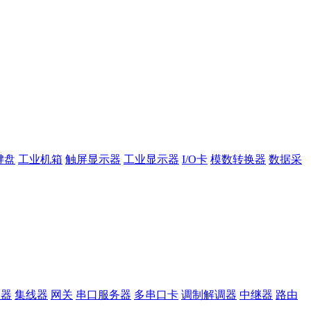
键盘
工业机箱
触屏显示器
工业显示器
I/O卡
模数转换器
数据采
换器
集线器
网关
串口服务器
多串口卡
调制解调器
中继器
路由