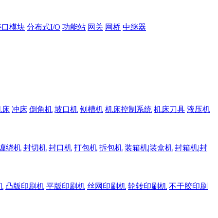
接口模块
分布式I/O
功能站
网关
网桥
中继器
机床
冲床
倒角机
坡口机
刨槽机
机床控制系统
机床刀具
液压机
缠绕机
封切机
封口机
打包机
拆包机
装箱机|装盒机
封箱机|封
机
凸版印刷机
平版印刷机
丝网印刷机
轮转印刷机
不干胶印刷