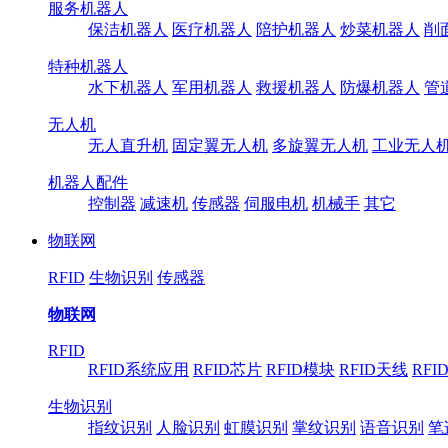
服务机器人
保洁机器人
医疗机器人
陪护机器人
炒菜机器人
削
特种机器人
水下机器人
军用机器人
救援机器人
防爆机器人
管
无人机
无人直升机
固定翼无人机
多旋翼无人机
工业无人
机器人配件
控制器
减速机
传感器
伺服电机
机械手
其它
物联网
RFID
生物识别
传感器
物联网
RFID
RFID系统应用
RFID芯片
RFID模块
RFID天线
RFI
生物识别
指纹识别
人脸识别
虹膜识别
掌纹识别
语音识别
笔