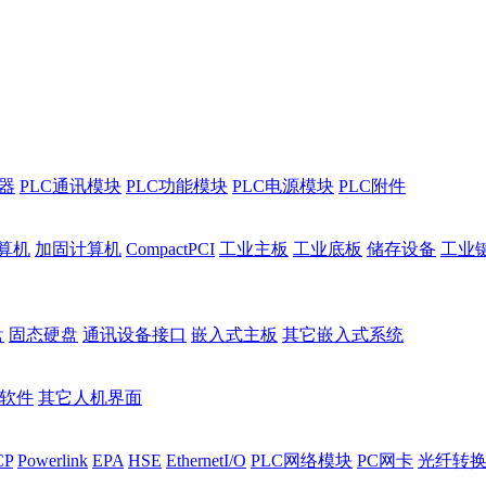
程器
PLC通讯模块
PLC功能模块
PLC电源模块
PLC附件
算机
加固计算机
CompactPCI
工业主板
工业底板
储存设备
工业
盘
固态硬盘
通讯设备接口
嵌入式主板
其它嵌入式系统
I软件
其它人机界面
CP
Powerlink
EPA
HSE
EthernetI/O
PLC网络模块
PC网卡
光纤转