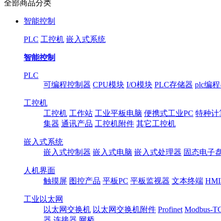
全部商品分类
智能控制
PLC
工控机
嵌入式系统
智能控制
PLC
可编程控制器
CPU模块
I/O模块
PLC存储器
plc编
工控机
工控机
工作站
工业平板电脑
便携式工业PC
特种计
集器
通讯产品
工控机附件
其它工控机
嵌入式系统
嵌入式控制器
嵌入式电脑
嵌入式处理器
固态电子
人机界面
触摸屏
图控产品
平板PC
平板监视器
文本终端
HM
工业以太网
以太网交换机
以太网交换机附件
Profinet
Modbus-T
器
连接器
网桥