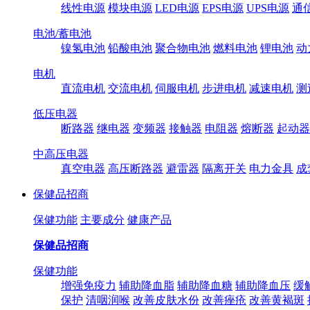
线性电源
模块电源
LED电源
EPS电源
UPS电源
通
电池/蓄电池
镍氢电池
铅酸电池
聚合物电池
燃料电池
锂电池
动
电机
直流电机
交流电机
伺服电机
步进电机
减速电机
测
低压电器
断路器
继电器
变频器
接触器
电阻器
熔断器
起动器
中高压电器
真空电器
高压断路器
避雷器
隔离开关
电力金具
成
保健品招商
保健功能
主要成分
健康产品
保健品招商
保健功能
增强免疫力
辅助降血脂
辅助降血糖
辅助降血压
缓
保护
清咽润喉
改善皮肤水份
改善痤疮
改善黄褐斑