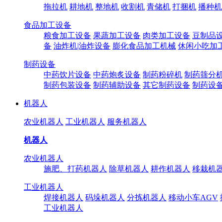
拖拉机
耕地机
整地机
收割机
青储机
打捆机
播种机
食品加工设备
粮食加工设备
果蔬加工设备
肉类加工设备
豆制品
备
油炸机|油炸设备
膨化食品加工机械
休闲小吃加
制药设备
中药饮片设备
中药炮炙设备
制药粉碎机
制药筛分
制药包装设备
制药辅助设备
其它制药设备
制药设
机器人
农业机器人
工业机器人
服务机器人
机器人
农业机器人
施肥、打药机器人
除草机器人
耕作机器人
移栽机
工业机器人
焊接机器人
码垛机器人
分拣机器人
移动小车AGV
工业机器人