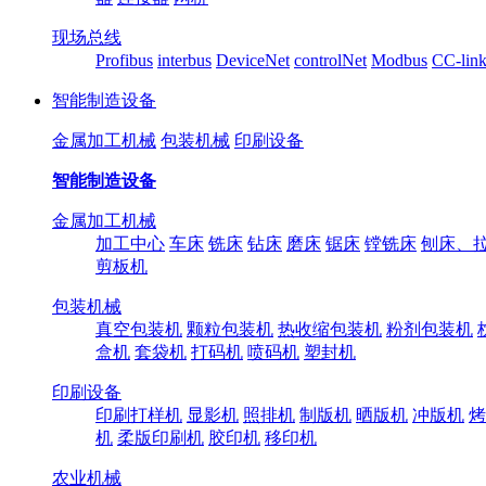
现场总线
Profibus
interbus
DeviceNet
controlNet
Modbus
CC-lin
智能制造设备
金属加工机械
包装机械
印刷设备
智能制造设备
金属加工机械
加工中心
车床
铣床
钻床
磨床
锯床
镗铣床
刨床、
剪板机
包装机械
真空包装机
颗粒包装机
热收缩包装机
粉剂包装机
盒机
套袋机
打码机
喷码机
塑封机
印刷设备
印刷打样机
显影机
照排机
制版机
晒版机
冲版机
烤
机
柔版印刷机
胶印机
移印机
农业机械