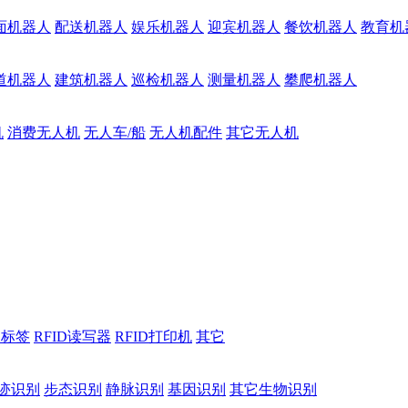
面机器人
配送机器人
娱乐机器人
迎宾机器人
餐饮机器人
教育机
道机器人
建筑机器人
巡检机器人
测量机器人
攀爬机器人
机
消费无人机
无人车/船
无人机配件
其它无人机
D标签
RFID读写器
RFID打印机
其它
迹识别
步态识别
静脉识别
基因识别
其它生物识别