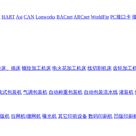
k
HART
Asi
CAN
Lonworks
BACnet
ARCnet
WorldFip
PC接口卡
拉床、插床
螺纹加工机床
电火花加工机床
线切割机床
齿轮加工
枕式包装机
气调包装机
自动称重包装机
自动包装流水线
灌装机
版机
拉网机|绷网机
曝光机
其它印前设备
数码印刷机
凹版印刷