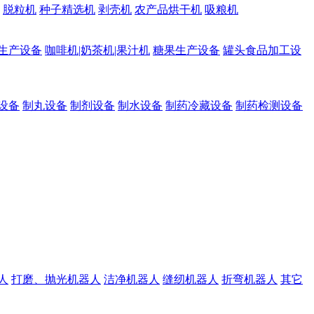
脱粒机
种子精选机
剥壳机
农产品烘干机
吸粮机
生产设备
咖啡机|奶茶机|果汁机
糖果生产设备
罐头食品加工设
设备
制丸设备
制剂设备
制水设备
制药冷藏设备
制药检测设备
人
打磨、抛光机器人
洁净机器人
缝纫机器人
折弯机器人
其它