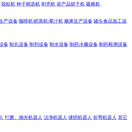
脱粒机
种子精选机
剥壳机
农产品烘干机
吸粮机
生产设备
咖啡机|奶茶机|果汁机
糖果生产设备
罐头食品加工设
设备
制丸设备
制剂设备
制水设备
制药冷藏设备
制药检测设备
人
打磨、抛光机器人
洁净机器人
缝纫机器人
折弯机器人
其它