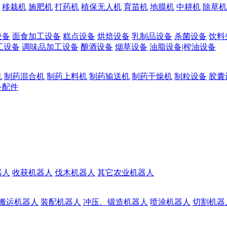
移栽机
施肥机
打药机
植保无人机
育苗机
地膜机
中耕机
除草机
设备
面食加工设备
糕点设备
烘焙设备
乳制品设备
杀菌设备
饮料
工设备
调味品加工设备
酿酒设备
烟草设备
油脂设备|榨油设备
机
制药混合机
制药上料机
制药输送机
制药干燥机
制粒设备
胶囊
备配件
器人
收获机器人
伐木机器人
其它农业机器人
搬运机器人
装配机器人
冲压、锻造机器人
喷涂机器人
切割机器