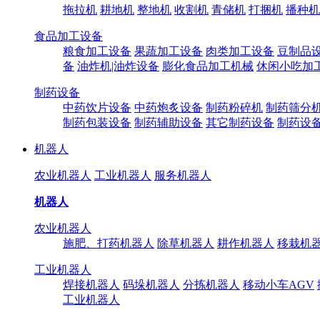
拖拉机
耕地机
整地机
收割机
青储机
打捆机
播种机
食品加工设备
粮食加工设备
果蔬加工设备
肉类加工设备
豆制品
备
油炸机|油炸设备
膨化食品加工机械
休闲小吃加
制药设备
中药饮片设备
中药炮炙设备
制药粉碎机
制药筛分
制药包装设备
制药辅助设备
其它制药设备
制药设
机器人
农业机器人
工业机器人
服务机器人
机器人
农业机器人
施肥、打药机器人
除草机器人
耕作机器人
移栽机
工业机器人
焊接机器人
码垛机器人
分拣机器人
移动小车AGV
工业机器人