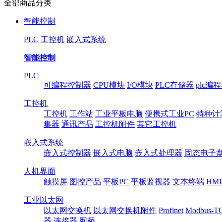
全部商品分类
智能控制
PLC
工控机
嵌入式系统
智能控制
PLC
可编程控制器
CPU模块
I/O模块
PLC存储器
plc编
工控机
工控机
工作站
工业平板电脑
便携式工业PC
特种计
集器
通讯产品
工控机附件
其它工控机
嵌入式系统
嵌入式控制器
嵌入式电脑
嵌入式处理器
固态电子
人机界面
触摸屏
图控产品
平板PC
平板监视器
文本终端
HM
工业以太网
以太网交换机
以太网交换机附件
Profinet
Modbus-T
器
连接器
网桥