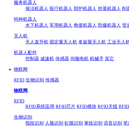
服务机器人
保洁机器人
医疗机器人
陪护机器人
炒菜机器人
削
特种机器人
水下机器人
军用机器人
救援机器人
防爆机器人
管
无人机
无人直升机
固定翼无人机
多旋翼无人机
工业无人
机器人配件
控制器
减速机
传感器
伺服电机
机械手
其它
物联网
RFID
生物识别
传感器
物联网
RFID
RFID系统应用
RFID芯片
RFID模块
RFID天线
RFI
生物识别
指纹识别
人脸识别
虹膜识别
掌纹识别
语音识别
笔