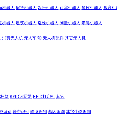
面机器人
配送机器人
娱乐机器人
迎宾机器人
餐饮机器人
教育机
道机器人
建筑机器人
巡检机器人
测量机器人
攀爬机器人
机
消费无人机
无人车/船
无人机配件
其它无人机
D标签
RFID读写器
RFID打印机
其它
迹识别
步态识别
静脉识别
基因识别
其它生物识别