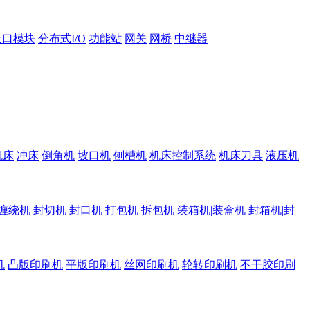
接口模块
分布式I/O
功能站
网关
网桥
中继器
机床
冲床
倒角机
坡口机
刨槽机
机床控制系统
机床刀具
液压机
缠绕机
封切机
封口机
打包机
拆包机
装箱机|装盒机
封箱机|封
机
凸版印刷机
平版印刷机
丝网印刷机
轮转印刷机
不干胶印刷