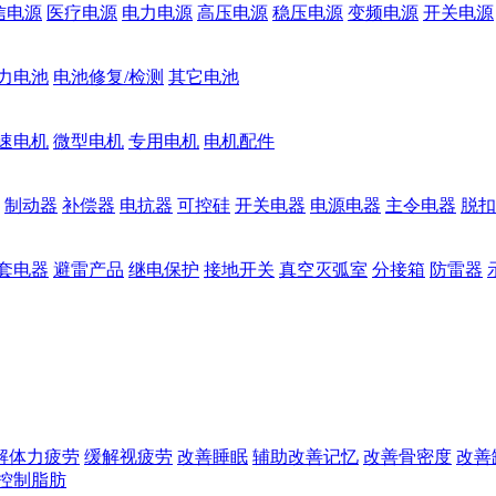
信电源
医疗电源
电力电源
高压电源
稳压电源
变频电源
开关电源
力电池
电池修复/检测
其它电池
速电机
微型电机
专用电机
电机配件
制动器
补偿器
电抗器
可控硅
开关电器
电源电器
主令电器
脱扣
套电器
避雷产品
继电保护
接地开关
真空灭弧室
分接箱
防雷器
解体力疲劳
缓解视疲劳
改善睡眠
辅助改善记忆
改善骨密度
改善
控制脂肪