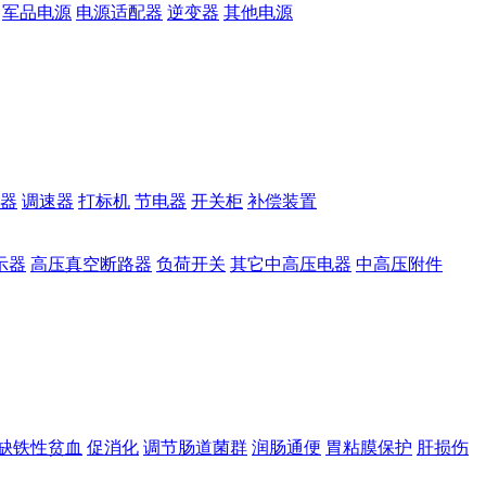
军品电源
电源适配器
逆变器
其他电源
器
调速器
打标机
节电器
开关柜
补偿装置
示器
高压真空断路器
负荷开关
其它中高压电器
中高压附件
缺铁性贫血
促消化
调节肠道菌群
润肠通便
胃粘膜保护
肝损伤