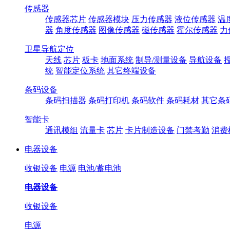
传感器
传感器芯片
传感器模块
压力传感器
液位传感器
温
器
角度传感器
图像传感器
磁传感器
霍尔传感器
力
卫星导航定位
天线
芯片
板卡
地面系统
制导/测量设备
导航设备
统
智能定位系统
其它终端设备
条码设备
条码扫描器
条码打印机
条码软件
条码耗材
其它条
智能卡
通讯模组
流量卡
芯片
卡片制造设备
门禁考勤
消费
电器设备
收银设备
电源
电池/蓄电池
电器设备
收银设备
电源