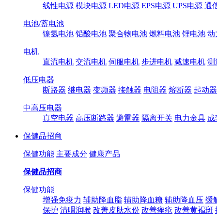
线性电源
模块电源
LED电源
EPS电源
UPS电源
通
电池/蓄电池
镍氢电池
铅酸电池
聚合物电池
燃料电池
锂电池
动
电机
直流电机
交流电机
伺服电机
步进电机
减速电机
测
低压电器
断路器
继电器
变频器
接触器
电阻器
熔断器
起动器
中高压电器
真空电器
高压断路器
避雷器
隔离开关
电力金具
成
保健品招商
保健功能
主要成分
健康产品
保健品招商
保健功能
增强免疫力
辅助降血脂
辅助降血糖
辅助降血压
缓
保护
清咽润喉
改善皮肤水份
改善痤疮
改善黄褐斑