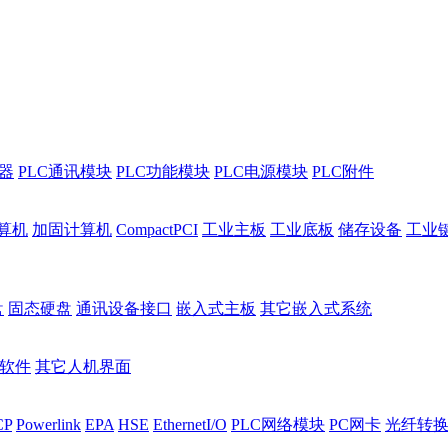
程器
PLC通讯模块
PLC功能模块
PLC电源模块
PLC附件
算机
加固计算机
CompactPCI
工业主板
工业底板
储存设备
工业
盘
固态硬盘
通讯设备接口
嵌入式主板
其它嵌入式系统
I软件
其它人机界面
CP
Powerlink
EPA
HSE
EthernetI/O
PLC网络模块
PC网卡
光纤转