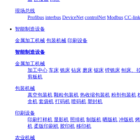
现场总线
Profibus
interbus
DeviceNet
controlNet
Modbus
CC-lin
智能制造设备
金属加工机械
包装机械
印刷设备
智能制造设备
金属加工机械
加工中心
车床
铣床
钻床
磨床
锯床
镗铣床
刨床、
剪板机
包装机械
真空包装机
颗粒包装机
热收缩包装机
粉剂包装机
盒机
套袋机
打码机
喷码机
塑封机
印刷设备
印刷打样机
显影机
照排机
制版机
晒版机
冲版机
烤
机
柔版印刷机
胶印机
移印机
农业机械