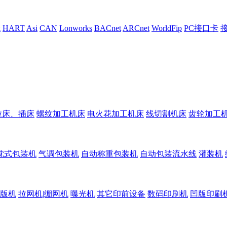
k
HART
Asi
CAN
Lonworks
BACnet
ARCnet
WorldFip
PC接口卡
拉床、插床
螺纹加工机床
电火花加工机床
线切割机床
齿轮加工
枕式包装机
气调包装机
自动称重包装机
自动包装流水线
灌装机
版机
拉网机|绷网机
曝光机
其它印前设备
数码印刷机
凹版印刷