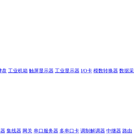
键盘
工业机箱
触屏显示器
工业显示器
I/O卡
模数转换器
数据采
换器
集线器
网关
串口服务器
多串口卡
调制解调器
中继器
路由