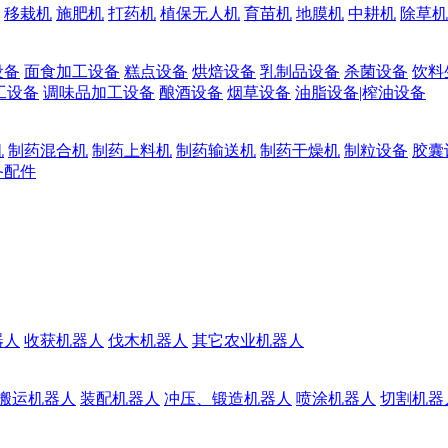
移栽机
施肥机
打药机
植保无人机
育苗机
地膜机
中耕机
除草机
设备
面食加工设备
糕点设备
烘焙设备
乳制品设备
杀菌设备
饮料
工设备
调味品加工设备
酿酒设备
烟草设备
油脂设备|榨油设备
机
制药混合机
制药上料机
制药输送机
制药干燥机
制粒设备
胶囊
备配件
器人
收获机器人
伐木机器人
其它农业机器人
搬运机器人
装配机器人
冲压、锻造机器人
喷涂机器人
切割机器