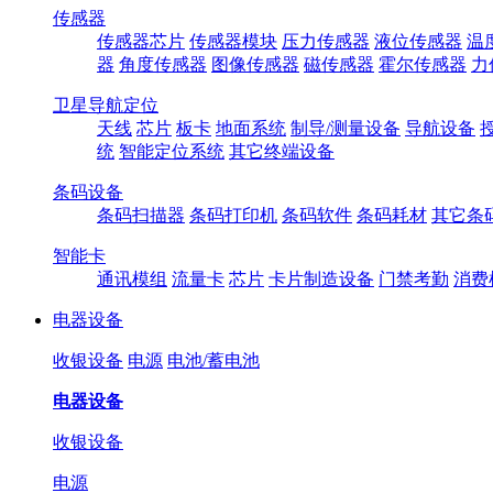
传感器
传感器芯片
传感器模块
压力传感器
液位传感器
温
器
角度传感器
图像传感器
磁传感器
霍尔传感器
力
卫星导航定位
天线
芯片
板卡
地面系统
制导/测量设备
导航设备
统
智能定位系统
其它终端设备
条码设备
条码扫描器
条码打印机
条码软件
条码耗材
其它条
智能卡
通讯模组
流量卡
芯片
卡片制造设备
门禁考勤
消费
电器设备
收银设备
电源
电池/蓄电池
电器设备
收银设备
电源