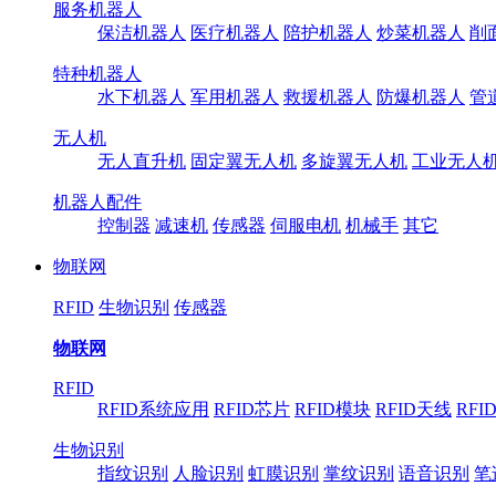
服务机器人
保洁机器人
医疗机器人
陪护机器人
炒菜机器人
削
特种机器人
水下机器人
军用机器人
救援机器人
防爆机器人
管
无人机
无人直升机
固定翼无人机
多旋翼无人机
工业无人
机器人配件
控制器
减速机
传感器
伺服电机
机械手
其它
物联网
RFID
生物识别
传感器
物联网
RFID
RFID系统应用
RFID芯片
RFID模块
RFID天线
RFI
生物识别
指纹识别
人脸识别
虹膜识别
掌纹识别
语音识别
笔