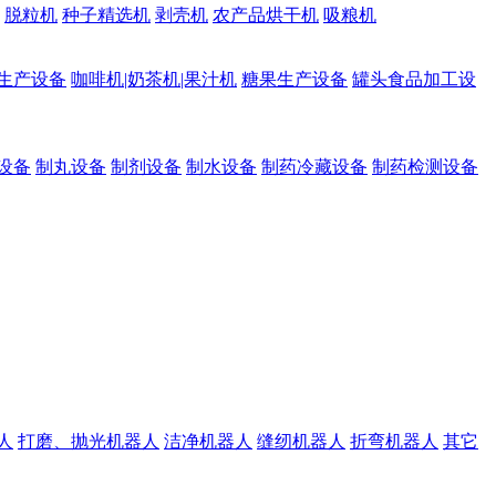
脱粒机
种子精选机
剥壳机
农产品烘干机
吸粮机
生产设备
咖啡机|奶茶机|果汁机
糖果生产设备
罐头食品加工设
设备
制丸设备
制剂设备
制水设备
制药冷藏设备
制药检测设备
人
打磨、抛光机器人
洁净机器人
缝纫机器人
折弯机器人
其它