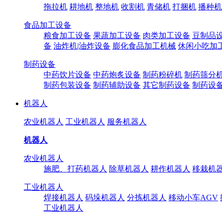
拖拉机
耕地机
整地机
收割机
青储机
打捆机
播种机
食品加工设备
粮食加工设备
果蔬加工设备
肉类加工设备
豆制品
备
油炸机|油炸设备
膨化食品加工机械
休闲小吃加
制药设备
中药饮片设备
中药炮炙设备
制药粉碎机
制药筛分
制药包装设备
制药辅助设备
其它制药设备
制药设
机器人
农业机器人
工业机器人
服务机器人
机器人
农业机器人
施肥、打药机器人
除草机器人
耕作机器人
移栽机
工业机器人
焊接机器人
码垛机器人
分拣机器人
移动小车AGV
工业机器人