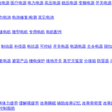
信电源
医疗电源
电力电源
高压电源
稳压电源
变频电源
开关电源
力电池
电池修复/检测
其它电池
速电机
微型电机
专用电机
电机配件
制动器
补偿器
电抗器
可控硅
开关电器
电源电器
主令电器
脱扣
套电器
避雷产品
继电保护
接地开关
真空灭弧室
分接箱
防雷器
解体力疲劳
缓解视疲劳
改善睡眠
辅助改善记忆
改善骨密度
改善
控制脂肪