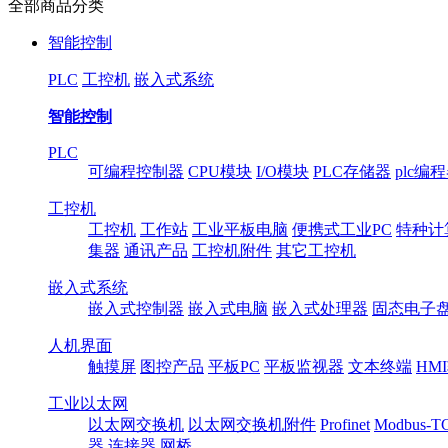
全部商品分类
智能控制
PLC
工控机
嵌入式系统
智能控制
PLC
可编程控制器
CPU模块
I/O模块
PLC存储器
plc编
工控机
工控机
工作站
工业平板电脑
便携式工业PC
特种计
集器
通讯产品
工控机附件
其它工控机
嵌入式系统
嵌入式控制器
嵌入式电脑
嵌入式处理器
固态电子
人机界面
触摸屏
图控产品
平板PC
平板监视器
文本终端
HM
工业以太网
以太网交换机
以太网交换机附件
Profinet
Modbus-T
器
连接器
网桥