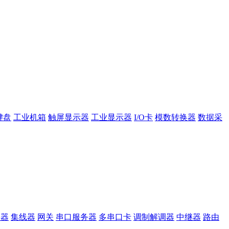
键盘
工业机箱
触屏显示器
工业显示器
I/O卡
模数转换器
数据采
换器
集线器
网关
串口服务器
多串口卡
调制解调器
中继器
路由