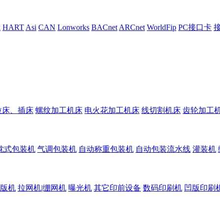
k
HART
Asi
CAN
Lonworks
BACnet
ARCnet
WorldFip
PC接口卡
拉床、插床
螺纹加工机床
电火花加工机床
线切割机床
齿轮加工
枕式包装机
气调包装机
自动称重包装机
自动包装流水线
灌装机
版机
拉网机|绷网机
曝光机
其它印前设备
数码印刷机
凹版印刷