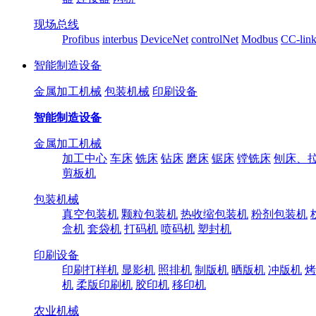
现场总线
Profibus
interbus
DeviceNet
controlNet
Modbus
CC-lin
智能制造设备
金属加工机械
包装机械
印刷设备
智能制造设备
金属加工机械
加工中心
车床
铣床
钻床
磨床
锯床
镗铣床
刨床、
剪板机
包装机械
真空包装机
颗粒包装机
热收缩包装机
粉剂包装机
盒机
套袋机
打码机
喷码机
塑封机
印刷设备
印刷打样机
显影机
照排机
制版机
晒版机
冲版机
烤
机
柔版印刷机
胶印机
移印机
农业机械