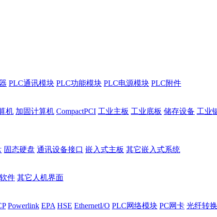
程器
PLC通讯模块
PLC功能模块
PLC电源模块
PLC附件
算机
加固计算机
CompactPCI
工业主板
工业底板
储存设备
工业
盘
固态硬盘
通讯设备接口
嵌入式主板
其它嵌入式系统
I软件
其它人机界面
CP
Powerlink
EPA
HSE
EthernetI/O
PLC网络模块
PC网卡
光纤转