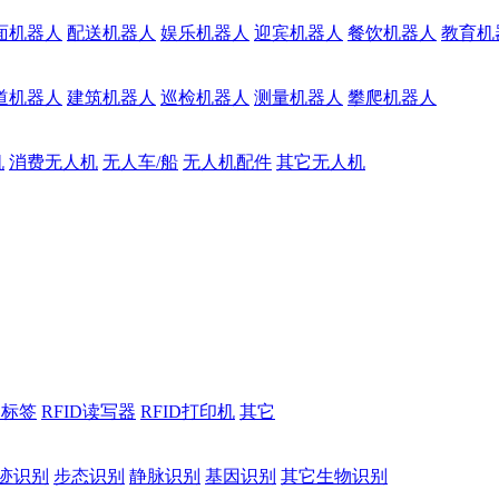
面机器人
配送机器人
娱乐机器人
迎宾机器人
餐饮机器人
教育机
道机器人
建筑机器人
巡检机器人
测量机器人
攀爬机器人
机
消费无人机
无人车/船
无人机配件
其它无人机
D标签
RFID读写器
RFID打印机
其它
迹识别
步态识别
静脉识别
基因识别
其它生物识别