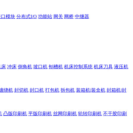
接口模块
分布式I/O
功能站
网关
网桥
中继器
机床
冲床
倒角机
坡口机
刨槽机
机床控制系统
机床刀具
液压机
缠绕机
封切机
封口机
打包机
拆包机
装箱机|装盒机
封箱机|封
机
凸版印刷机
平版印刷机
丝网印刷机
轮转印刷机
不干胶印刷