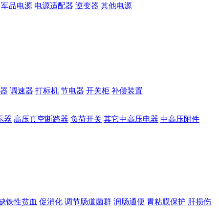
军品电源
电源适配器
逆变器
其他电源
器
调速器
打标机
节电器
开关柜
补偿装置
示器
高压真空断路器
负荷开关
其它中高压电器
中高压附件
缺铁性贫血
促消化
调节肠道菌群
润肠通便
胃粘膜保护
肝损伤