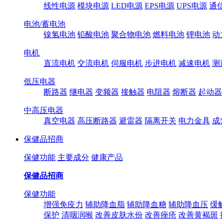
线性电源
模块电源
LED电源
EPS电源
UPS电源
通
电池/蓄电池
镍氢电池
铅酸电池
聚合物电池
燃料电池
锂电池
动
电机
直流电机
交流电机
伺服电机
步进电机
减速电机
测
低压电器
断路器
继电器
变频器
接触器
电阻器
熔断器
起动器
中高压电器
真空电器
高压断路器
避雷器
隔离开关
电力金具
成
保健品招商
保健功能
主要成分
健康产品
保健品招商
保健功能
增强免疫力
辅助降血脂
辅助降血糖
辅助降血压
缓
保护
清咽润喉
改善皮肤水份
改善痤疮
改善黄褐斑